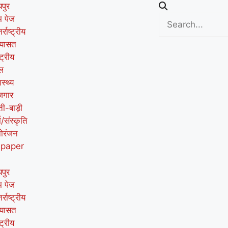
पुर
म पेज
र्राष्ट्रीय
यासत
्ट्रीय
ल
ास्थ्य
जगार
ती-बाड़ी
म/संस्कृति
ोरंजन
-paper
पुर
म पेज
र्राष्ट्रीय
यासत
्ट्रीय