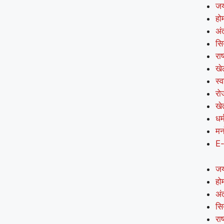
जय
हो
अंत
सि
राष
खे
स्व
रो
खे
धर्
मन
E
जय
हो
अंत
सि
राष