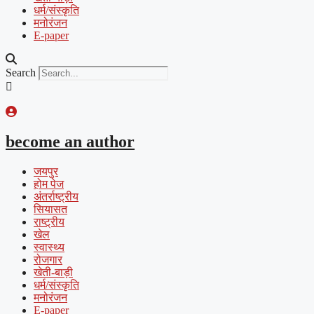
धर्म/संस्कृति
मनोरंजन
E-paper
Search
become an author
जयपुर
होम पेज
अंतर्राष्ट्रीय
सियासत
राष्ट्रीय
खेल
स्वास्थ्य
रोजगार
खेती-बाड़ी
धर्म/संस्कृति
मनोरंजन
E-paper