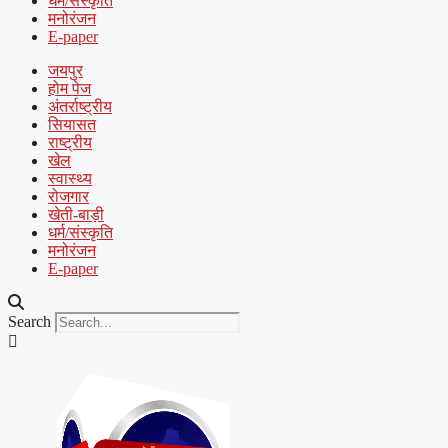
धर्म/संस्कृति
मनोरंजन
E-paper
जयपुर
होम पेज
अंतर्राष्ट्रीय
सियासत
राष्ट्रीय
खेल
स्वास्थ्य
रोजगार
खेती-बाड़ी
धर्म/संस्कृति
मनोरंजन
E-paper
Search