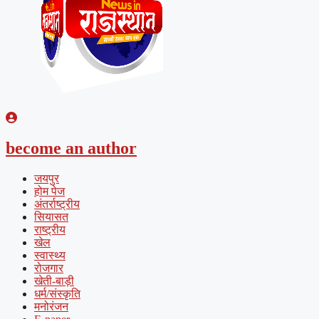
become an author
जयपुर
होम पेज
अंतर्राष्ट्रीय
सियासत
राष्ट्रीय
खेल
स्वास्थ्य
रोजगार
खेती-बाड़ी
धर्म/संस्कृति
मनोरंजन