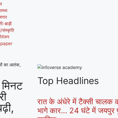
ल
ास्थ्य
जगार
ती-बाड़ी
म/संस्कृति
ोरंजन
-paper
रों का आतंक,
Top Headlines
 मिनट
री
रात के अंधेरे में टैक्सी चालक
बढ़ी,
भागे कार… 24 घंटे में जयपुर प