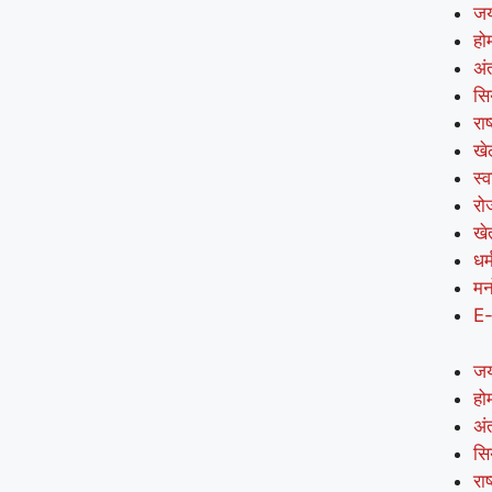
जय
हो
अंत
सि
राष
खे
स्व
रो
खे
धर्
मन
E
जय
हो
अंत
सि
राष