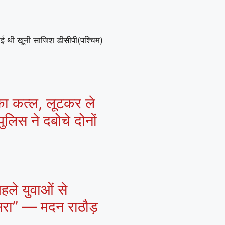
गई थी खूनी साजिश डीसीपी(पश्चिम)
 का कत्ल, लूटकर ले
ुलिस ने दबोचे दोनों
हले युवाओं से
ासरा” — मदन राठौड़