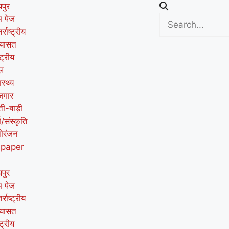
पुर
म पेज
र्राष्ट्रीय
यासत
्ट्रीय
ल
ास्थ्य
जगार
ती-बाड़ी
म/संस्कृति
ोरंजन
-paper
पुर
म पेज
र्राष्ट्रीय
यासत
्ट्रीय