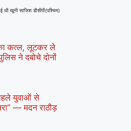
गई थी खूनी साजिश डीसीपी(पश्चिम)
 का कत्ल, लूटकर ले
ुलिस ने दबोचे दोनों
हले युवाओं से
ासरा” — मदन राठौड़