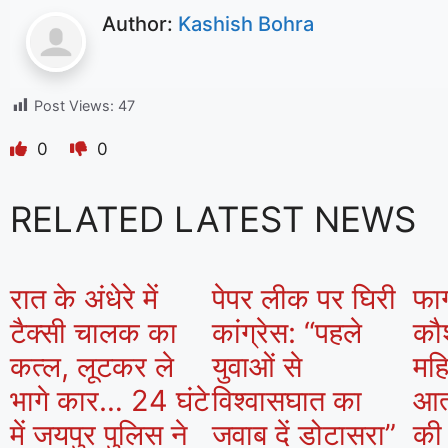
Author:
Kashish Bohra
Post Views:
47
0
0
RELATED LATEST NEWS
रात के अंधेरे में
पेपर लीक पर घिरी
फाग
टैक्सी चालक का
कांग्रेस: “पहले
कौश
कत्ल, लूटकर ले
युवाओं से
मह
भागे कार… 24 घंटे
विश्वासघात का
आत्
में जयपुर पुलिस ने
जवाब दें डोटासरा”
की