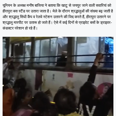
यूनियन के अध्यक्ष मनीष बाजिया ने बताया कि खाटू से जयपुर जाने वाली सवारियां को
हीरापुरा बस स्टैंड पर उतारा जाता है। मेले के दौरान श्रद्धालुओं की संख्या बढ़ जाती है
और श्रद्धालु सिंधी कैंप व रेलवे स्टेशन उतारने की जिद्द करते हैं, हीरापुरा उतारने पर
श्रद्धालु मारपीट पर उतारू हो जाते हैं। ऐसे में कई दिनों से प्राइवेट बसों के ड्राइवर-
कंडक्टर परेशान हो रहे हैं।