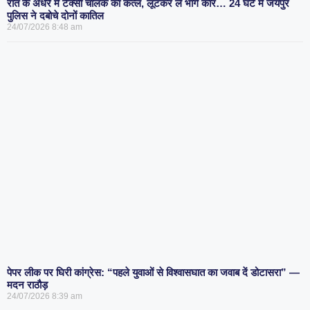
रात के अंधेरे में टैक्सी चालक का कत्ल, लूटकर ले भागे कार… 24 घंटे में जयपुर
पुलिस ने दबोचे दोनों कातिल
24/07/2026
8:48 am
पेपर लीक पर घिरी कांग्रेस: “पहले युवाओं से विश्वासघात का जवाब दें डोटासरा” —
मदन राठौड़
24/07/2026
8:39 am