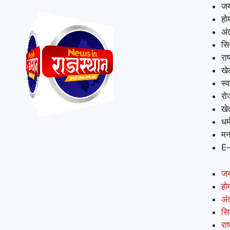
जय
हो
अंत
सि
राष
खे
स्व
रो
खे
धर्
मन
E
जय
हो
अंत
सि
राष