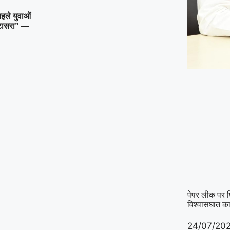
पहले युवाओं
ोटासरा” —
पेपर लीक पर घि
विश्वासघात का
24/07/20