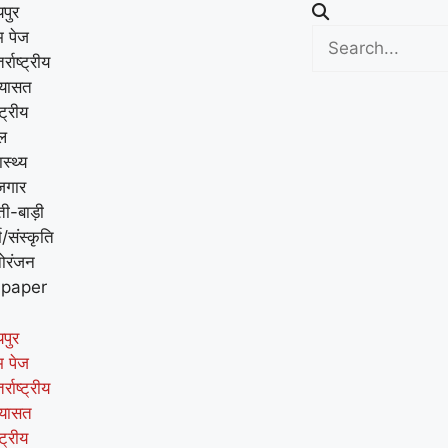
पुर
म पेज
र्राष्ट्रीय
यासत
्ट्रीय
ल
ास्थ्य
जगार
ती-बाड़ी
म/संस्कृति
ोरंजन
-paper
पुर
म पेज
र्राष्ट्रीय
यासत
्ट्रीय