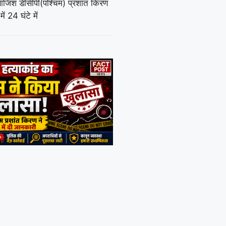
ाजिश डीसीपी(पश्चिम) प्रशांत किरण
ें 24 घंटे में