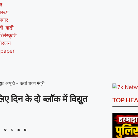
ल
ास्थ्य
जगार
ती-बाड़ी
म/संस्कृति
ोरंजन
-paper
युत आपूर्ति – ऊर्जा राज्य मंत्री
िए दिन के दो ब्लॉक में विद्युत
TOP HEA