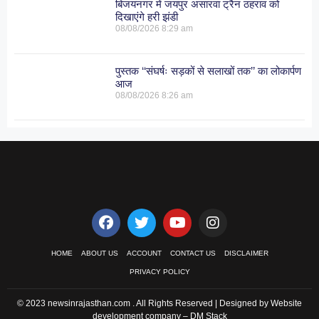
बिजयनगर में जयपुर असारवा ट्रैन ठहराव को
दिखाएंगे हरी झंडी
08/08/2026
8:29 am
पुस्तक ‘‘संघर्षः सड़कों से सलाखों तक’’ का लोकार्पण
आज
08/08/2026
8:26 am
HOME
ABOUT US
ACCOUNT
CONTACT US
DISCLAIMER
PRIVACY POLICY
© 2023 newsinrajasthan.com . All Rights Reserved | Designed by Website
development company –
DM Stack