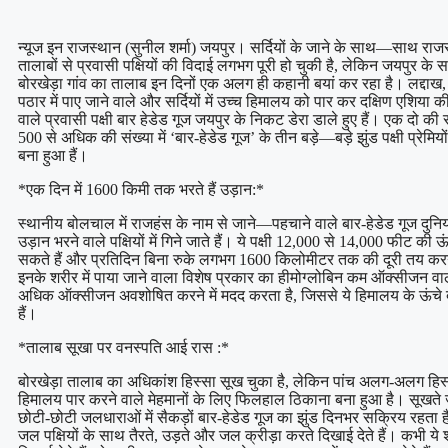
न्यूज इन राजस्थान (सुनील शर्मा) जयपुर। सर्दियों के जाने के साथ—साथ रा
तालाबों से प्रवासी पक्षियों की विदाई लगभग पूरी हो चुकी है, लेकिन जयपुर के समी
बोरखेड़ा गांव का तालाब इन दिनों एक अलग ही कहानी बयां कर रहा है। लद्दाख,
पठार में पाए जाने वाले और सर्दियों में उच्च हिमालय को पार कर दक्षिण एशिया
वाले प्रवासी पक्षी बार हेडेड गूज जयपुर के निकट डेरा डाले हुए हैं। एक दो की सं
500 से अधिक की संख्या में ‘बार-हेडेड गूज’ के तीन बड़े—बड़े झुंड पक्षी प्रेमियो
बना हुआ हैं।
*एक दिन में 1600 किमी तक भरते हैं उड़ान:*
स्थानीय बोलचाल में राजहंस के नाम से जाने—पहचाने वाले बार-हेडेड गूज दुन
उड़ान भरने वाले पक्षियों में गिने जाते हैं। ये पक्षी 12,000 से 14,000 फीट क
सकते हैं और प्रतिदिन बिना रुके लगभग 1600 किलोमीटर तक की दूरी तय करने मे
इनके शरीर में पाया जाने वाला विशेष प्रकार का हीमोग्लोबिन कम ऑक्सीजन वाल
अधिक ऑक्सीजन अवशोषित करने में मदद करता है, जिससे ये हिमालय के ऊंचे दर्
हैं।
*तालाब सूखा पर वनस्पति आई रास :*
बोरखेड़ा तालाब का अधिकांश हिस्सा सूख चुका है, लेकिन पांच अलग-अलग हिस्सो
हिमालय पार करने वाले मेहमानों के लिए फिलहाल ठिकाना बना हुआ है। सूखत
छोटी-छोटी जलधाराओं में सैकड़ों बार-हेडेड गूज का झुंड दिनभर सक्रिय रहता ह
जल पक्षियों के साथ तैरते, उड़ते और जल क्रीड़ा करते दिखाई देते हैं। कभी ये शां