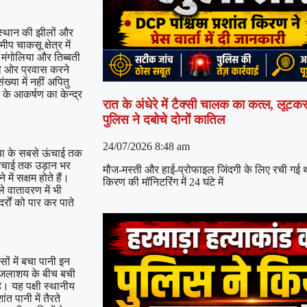
जस्थान की झीलों और
प चाकसू क्षेत्र में
 मंगोलिया और तिब्बती
 की ओर प्रवास करने
ख्या में नहीं अपितु
ं के आकर्षण का केन्द्र
रात के अंधेरे में टैक्सी चालक का कत्ल, लूटक
पुलिस ने दबोचे दोनों कातिल
24/07/2026
8:48 am
िया के सबसे ऊंचाई तक
ी ऊंचाई तक उड़ान भर
मौज-मस्ती और हाई-प्रोफाइल जिंदगी के लिए रची गई थ
ं सक्षम होते हैं।
किरण की मॉनिटरिंग में 24 घंटे में
े वातावरण में भी
रों को पार कर पाते
ं में बचा पानी इन
े जलाशय के बीच बची
ै। यह पक्षी स्थानीय
त पानी में तैरते