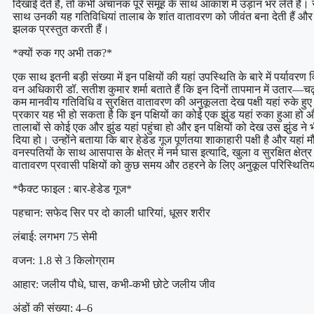
दिखाई देते हैं, तो कभी अचानक पूरे समूह के साथ आकाश में उड़ान भर लेते हैं। स
साथ उनकी यह गतिविधियां तालाब के शांत वातावरण को जीवंत बना देती हैं और 
झलक प्रस्तुत करती हैं।
*क्यों रुक गए अभी तक?*
एक साथ इतनी बड़ी संख्या में इन पक्षियों की यहां उपस्थिति के बारे में पर्यावरण वि
वन अधिकारी डॉ. सतीश कुमार शर्मा बताते हैं कि इन दिनों तापमान में उतार—चढ़ाव
कम मानवीय गतिविधि व सुरक्षित वातावरण की अनुकूलता देख पक्षी यहां रुके हुए
प्रकार यह भी हो सकता है कि इन पक्षियों का कोई एक झुंड यहां रुका हुआ ह
तालाबों से कोई एक और झुंड यहां पहुंचा हो और इन पक्षियों को देख उस झुंड ने 
दिया हो। उन्होंने बताया कि बार हेडेड गूज पूर्णतया शाकाहारी पक्षी है और यहां
वनस्पतियों के साथ आसपास के क्षेत्र में नर्म घास इत्यादि, खुला व सुरक्षित क्षेत्
वातावरण प्रवासी पक्षियों को कुछ समय और ठहरने के लिए अनुकूल परिस्थितियां
*फैक्ट फाइल : बार-हेडेड गूज*
पहचान: सफेद सिर पर दो काली धारियां, धूसर शरीर
लंबाई: लगभग 75 सेमी
वजन: 1.8 से 3 किलोग्राम
आहार: जलीय पौधे, घास, कभी-कभी छोटे जलीय जीव
अंडों की संख्या: 4–6