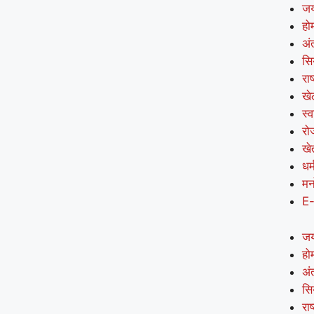
जय
हो
अंत
सि
राष
खे
स्व
रो
खे
धर्
मन
E
जय
हो
अंत
सि
राष