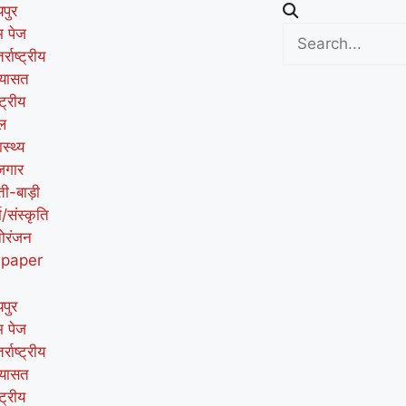
पुर
म पेज
र्राष्ट्रीय
यासत
्ट्रीय
ल
ास्थ्य
जगार
ती-बाड़ी
म/संस्कृति
ोरंजन
-paper
पुर
म पेज
र्राष्ट्रीय
यासत
्ट्रीय