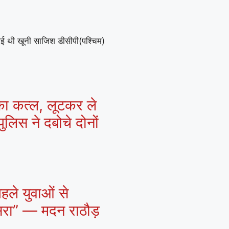
गई थी खूनी साजिश डीसीपी(पश्चिम)
 का कत्ल, लूटकर ले
ुलिस ने दबोचे दोनों
हले युवाओं से
ासरा” — मदन राठौड़