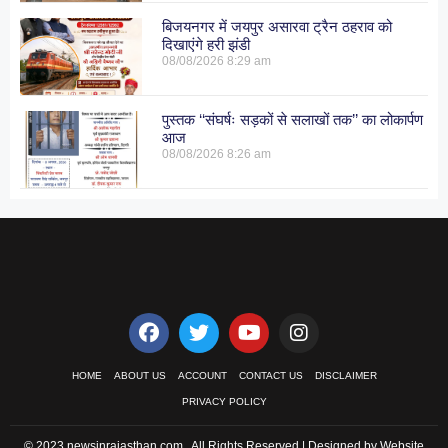
बिजयनगर में जयपुर असारवा ट्रैन ठहराव को
दिखाएंगे हरी झंडी
08/08/2026
8:29 am
पुस्तक ‘‘संघर्षः सड़कों से सलाखों तक’’ का लोकार्पण
आज
08/08/2026
8:26 am
HOME
ABOUT US
ACCOUNT
CONTACT US
DISCLAIMER
PRIVACY POLICY
© 2023 newsinrajasthan.com . All Rights Reserved | Designed by Website