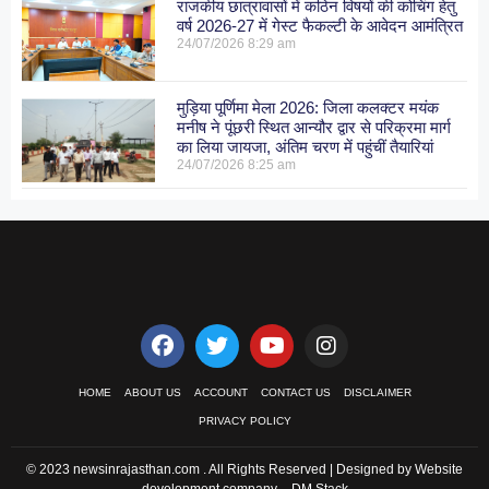
राजकीय छात्रावासों में कठिन विषयों की कोचिंग हेतु
वर्ष 2026-27 में गेस्ट फैकल्टी के आवेदन आमंत्रित
24/07/2026
8:29 am
मुड़िया पूर्णिमा मेला 2026: जिला कलक्टर मयंक
मनीष ने पूंछरी स्थित आन्यौर द्वार से परिक्रमा मार्ग
का लिया जायजा, अंतिम चरण में पहुंचीं तैयारियां
24/07/2026
8:25 am
HOME
ABOUT US
ACCOUNT
CONTACT US
DISCLAIMER
PRIVACY POLICY
© 2023 newsinrajasthan.com . All Rights Reserved | Designed by Website