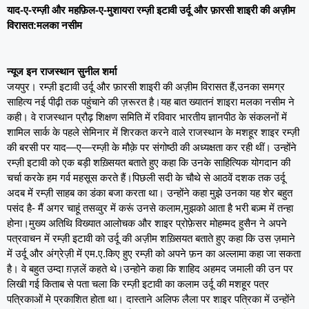
याद-ए-रम्ज़ी और महफ़िल-ए-मुशायरा रम्ज़ी इटावी उर्दू और फ़ारसी शाइरी की अज़ीम
विरासत:मलका नसीम
न्यूज इन राजस्थान सुनील शर्मा
जयपुर। रम्ज़ी इटावी उर्दू और फ़ारसी शाइरी की अज़ीम विरासत हैं,उनका समग्र
साहित्य नई पीढ़ी तक पहुंचाने की ज़रूरत है।यह बात ख्यातनं शाइरा मलका नसीम ने
कही। वे राजस्थान प्रौढ़ शिक्षण समिति में रविवार भारतीय ज्ञानपीठ के संकलनों में
शामिल सार्क के पहले सेमिनार में शिरकत करने वाले राजस्थान के मशहूर शाइर रम्ज़ी
की बरसी पर याद—ए—रम्ज़ी के मौक़े पर संगोष्ठी की अध्यक्षता कर रही थीं। उन्होंने
रम्ज़ी इटावी को एक बड़ी शख़्सियत बताते हुए कहा कि उनके साहित्यिक योगदान की
चर्चा करके हम गर्व महसूस करते हैं।पिछली सदी के चौथे से आठवें दशक तक उर्दू
अदब में रम्ज़ी साहब का डंका बजा करता था। उन्होंने कहा मुझे उनका यह शेर बहुत
पसंद है- मैं अगर चाहूं तसव्वुर में करूं उनसे कलाम,मुझको आता है भरी बज़्म में तन्हा
होना।मुख्य अतिथि विख्यात आलोचक और शाइर प्रोफ़ेसर मोहम्मद हुसैन ने अपने
पत्रवाचन में रम्ज़ी इटावी को उर्दू की अज़ीम शख़्सियत बताते हुए कहा कि उस ज़माने
में उर्दू और अंग्रेज़ी में एम.ए.किए हुए रम्ज़ी को अपने फ़न का अल्लामा कहा जा सकता
है। वे बहुत उम्दा ग़ज़लें कहते थे।उन्होने कहा कि शाहिद अहमद जमाली की उन पर
लिखी गई किताब से पता चला कि रम्ज़ी इटावी का कलाम उर्दू की मशहूर पत्र
पत्रिकाओं मे प्रकाशित होता था। दास्ताने अलिफ लैला पर शाइर पत्रिका में उन्होंने