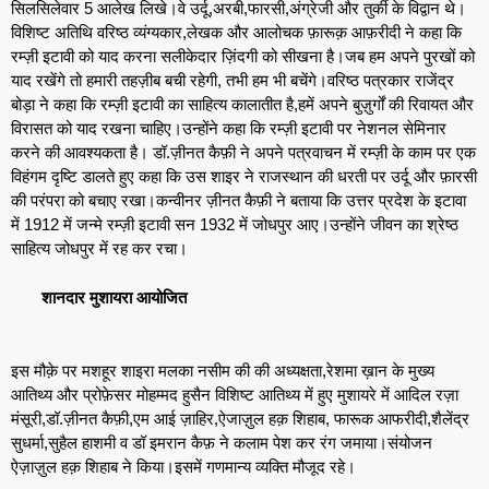
सिलसिलेवार 5 आलेख लिखे।वे उर्दू,अरबी,फारसी,अंग्रेजी और तुर्की के विद्वान थे।
विशिष्ट अतिथि वरिष्ठ व्यंग्यकार,लेखक और आलोचक फ़ारूक़ आफ़रीदी ने कहा कि
रम्ज़ी इटावी को याद करना सलीकेदार ज़िंदगी को सीखना है।जब हम अपने पुरखों को
याद रखेंगे तो हमारी तहज़ीब बची रहेगी, तभी हम भी बचेंगे।वरिष्ठ पत्रकार राजेंद्र
बोड़ा ने कहा कि रम्ज़ी इटावी का साहित्य कालातीत है,हमें अपने बुज़ुर्गों की रिवायत और
विरासत को याद रखना चाहिए।उन्होंने कहा कि रम्ज़ी इटावी पर नेशनल सेमिनार
करने की आवश्यकता है। डॉ.ज़ीनत कैफ़ी ने अपने पत्रवाचन में रम्ज़ी के काम पर एक
विहंगम दृष्टि डालते हुए कहा कि उस शाइर ने राजस्थान की धरती पर उर्दू और फ़ारसी
की परंपरा को बचाए रखा।कन्वीनर ज़ीनत कैफ़ी ने बताया कि उत्तर प्रदेश के इटावा
में 1912 में जन्मे रम्ज़ी इटावी सन 1932 में जोधपुर आए।उन्होंने जीवन का श्रेष्ठ
साहित्य जोधपुर में रह कर रचा।
शानदार मुशायरा आयोजित
इस मौक़े पर मशहूर शाइरा मलका नसीम की की अध्यक्षता,रेशमा ख़ान के मुख्य
आतिथ्य और प्रोफ़ेसर मोहम्मद हुसैन विशिष्ट आतिथ्य में हुए मुशायरे में आदिल रज़ा
मंसूरी,डॉ.ज़ीनत कैफ़ी,एम आई ज़ाहिर,ऐजाज़ुल हक़ शिहाब, फारूक आफरीदी,शैलेंद्र
सुधर्मा,सुहैल हाशमी व डॉ इमरान कैफ़ ने कलाम पेश कर रंग जमाया।संयोजन
ऐज़ाज़ुल हक़ शिहाब ने किया।इसमें गणमान्य व्यक्ति मौजूद रहे।