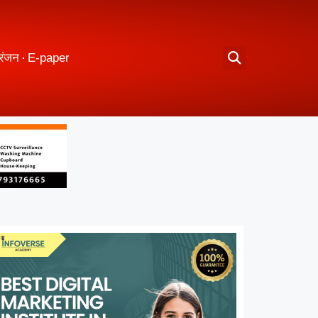
रंजन
E-paper