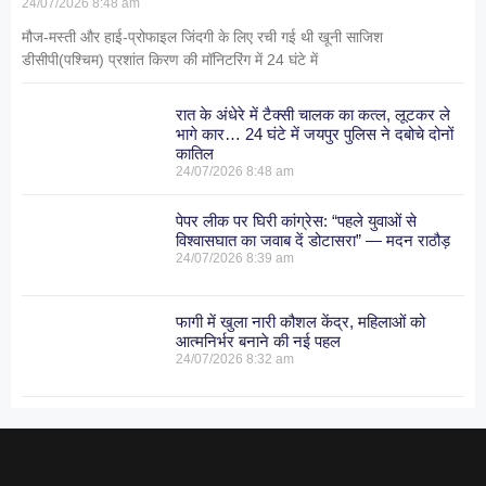
24/07/2026
8:48 am
मौज-मस्ती और हाई-प्रोफाइल जिंदगी के लिए रची गई थी खूनी साजिश
डीसीपी(पश्चिम) प्रशांत किरण की मॉनिटरिंग में 24 घंटे में
रात के अंधेरे में टैक्सी चालक का कत्ल, लूटकर ले
भागे कार… 24 घंटे में जयपुर पुलिस ने दबोचे दोनों
कातिल
24/07/2026
8:48 am
पेपर लीक पर घिरी कांग्रेस: “पहले युवाओं से
विश्वासघात का जवाब दें डोटासरा” — मदन राठौड़
24/07/2026
8:39 am
फागी में खुला नारी कौशल केंद्र, महिलाओं को
आत्मनिर्भर बनाने की नई पहल
24/07/2026
8:32 am