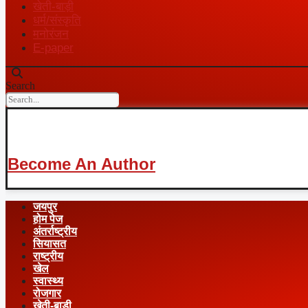
खेती-बाड़ी
धर्म/संस्कृति
मनोरंजन
E-paper
Search
Become An Author
जयपुर
होम पेज
अंतर्राष्ट्रीय
सियासत
राष्ट्रीय
खेल
स्वास्थ्य
रोजगार
खेती-बाड़ी