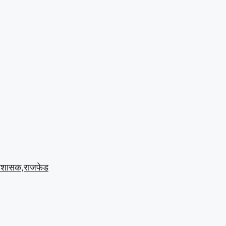
प्रशासक,राजफेड