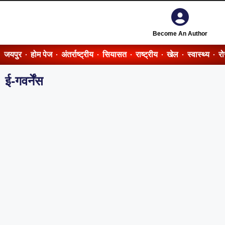
Become An Author
जयपुर
होम पेज
अंतर्राष्ट्रीय
सियासत
राष्ट्रीय
खेल
स्वास्थ्य
र
ई-गवर्नेंस