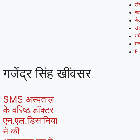
खे
स्व
रो
खे
धर्
मन
E
गजेंद्र सिंह खींवसर
SMS अस्पताल
के वरिष्ठ डॉक्टर
एन.एल.डिसानिया
ने की