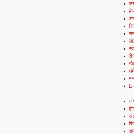
जय
हो
अंत
सि
राष
खे
स्व
रो
खे
धर्
मन
E
जय
हो
अंत
सि
राष