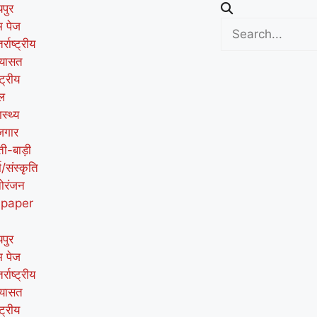
पुर
म पेज
र्राष्ट्रीय
यासत
्ट्रीय
ल
ास्थ्य
जगार
ती-बाड़ी
म/संस्कृति
ोरंजन
-paper
पुर
म पेज
र्राष्ट्रीय
यासत
्ट्रीय