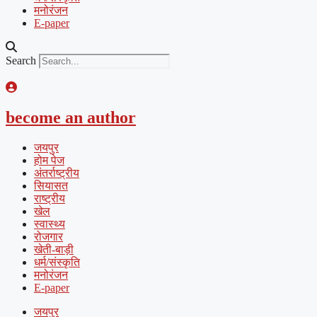
मनोरंजन
E-paper
Search
become an author
जयपुर
होम पेज
अंतर्राष्ट्रीय
सियासत
राष्ट्रीय
खेल
स्वास्थ्य
रोजगार
खेती-बाड़ी
धर्म/संस्कृति
मनोरंजन
E-paper
जयपुर