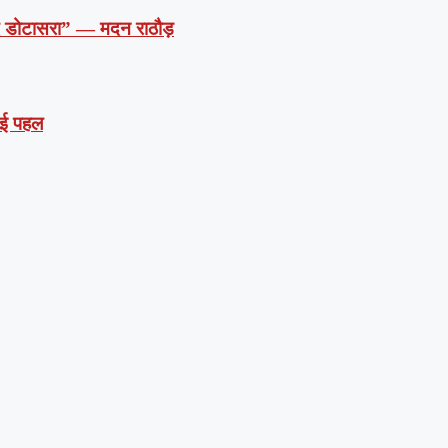
दें डोटासरा” — मदन राठौड़
 नई पहल