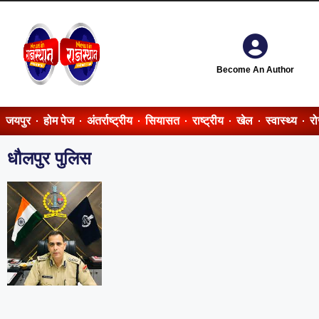
Become An Author
जयपुर
होम पेज
अंतर्राष्ट्रीय
सियासत
राष्ट्रीय
खेल
स्वास्थ्य
र
धौलपुर पुलिस