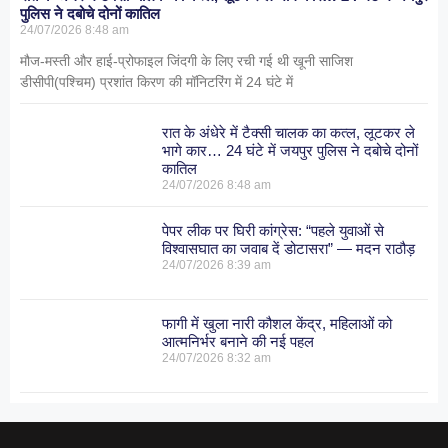
पुलिस ने दबोचे दोनों कातिल
24/07/2026
8:48 am
मौज-मस्ती और हाई-प्रोफाइल जिंदगी के लिए रची गई थी खूनी साजिश
डीसीपी(पश्चिम) प्रशांत किरण की मॉनिटरिंग में 24 घंटे में
रात के अंधेरे में टैक्सी चालक का कत्ल, लूटकर ले
भागे कार… 24 घंटे में जयपुर पुलिस ने दबोचे दोनों
कातिल
24/07/2026
8:48 am
पेपर लीक पर घिरी कांग्रेस: “पहले युवाओं से
विश्वासघात का जवाब दें डोटासरा” — मदन राठौड़
24/07/2026
8:39 am
फागी में खुला नारी कौशल केंद्र, महिलाओं को
आत्मनिर्भर बनाने की नई पहल
24/07/2026
8:32 am