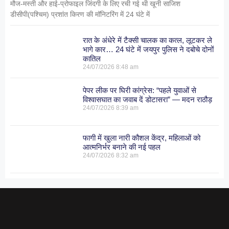
मौज-मस्ती और हाई-प्रोफाइल जिंदगी के लिए रची गई थी खूनी साजिश
डीसीपी(पश्चिम) प्रशांत किरण की मॉनिटरिंग में 24 घंटे में
रात के अंधेरे में टैक्सी चालक का कत्ल, लूटकर ले
भागे कार… 24 घंटे में जयपुर पुलिस ने दबोचे दोनों
कातिल
24/07/2026
8:48 am
पेपर लीक पर घिरी कांग्रेस: “पहले युवाओं से
विश्वासघात का जवाब दें डोटासरा” — मदन राठौड़
24/07/2026
8:39 am
फागी में खुला नारी कौशल केंद्र, महिलाओं को
आत्मनिर्भर बनाने की नई पहल
24/07/2026
8:32 am