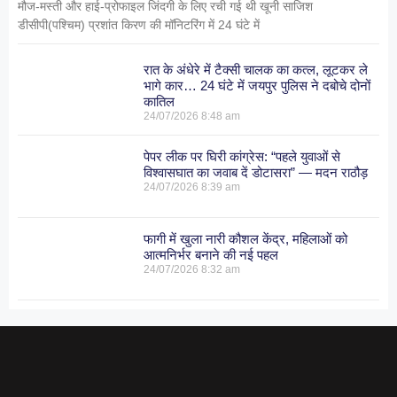
मौज-मस्ती और हाई-प्रोफाइल जिंदगी के लिए रची गई थी खूनी साजिश
डीसीपी(पश्चिम) प्रशांत किरण की मॉनिटरिंग में 24 घंटे में
रात के अंधेरे में टैक्सी चालक का कत्ल, लूटकर ले
भागे कार… 24 घंटे में जयपुर पुलिस ने दबोचे दोनों
कातिल
24/07/2026
8:48 am
पेपर लीक पर घिरी कांग्रेस: “पहले युवाओं से
विश्वासघात का जवाब दें डोटासरा” — मदन राठौड़
24/07/2026
8:39 am
फागी में खुला नारी कौशल केंद्र, महिलाओं को
आत्मनिर्भर बनाने की नई पहल
24/07/2026
8:32 am