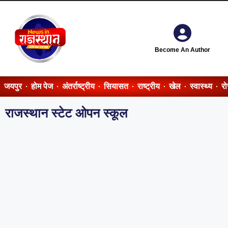
Become An Author
जयपुर
होम पेज
अंतर्राष्ट्रीय
सियासत
राष्ट्रीय
खेल
स्वास्थ्य
र
राजस्थान स्टेट ओपन स्कूल