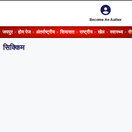
Become An Author
जयपुर
होम पेज
अंतर्राष्ट्रीय
सियासत
राष्ट्रीय
खेल
स्वास्थ्य
र
सिक्किम