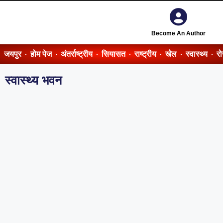
Become An Author
जयपुर
होम पेज
अंतर्राष्ट्रीय
सियासत
राष्ट्रीय
खेल
स्वास्थ्य
र
स्वास्थ्य भवन