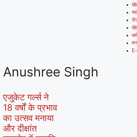
खे
स्व
रो
खे
धर्
मन
E
Anushree Singh
एजुकेट गर्ल्स ने
18 वर्षों के प्रभाव
का उत्सव मनाया
और दीक्षांत