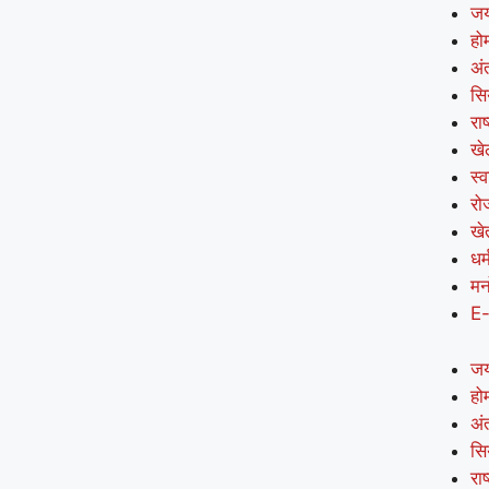
जय
हो
अंत
सि
राष
खे
स्व
रो
खे
धर्
मन
E
जय
हो
अंत
सि
राष