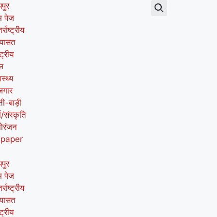
पुर
म पेज
र्राष्ट्रीय
यासत
्ट्रीय
ल
ास्थ्य
जगार
ती-बाड़ी
म/संस्कृति
ोरंजन
-paper
पुर
म पेज
र्राष्ट्रीय
यासत
्ट्रीय