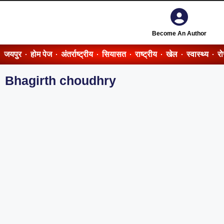
Become An Author
जयपुर
होम पेज
अंतर्राष्ट्रीय
सियासत
राष्ट्रीय
खेल
स्वास्थ्य
र
Bhagirth choudhry