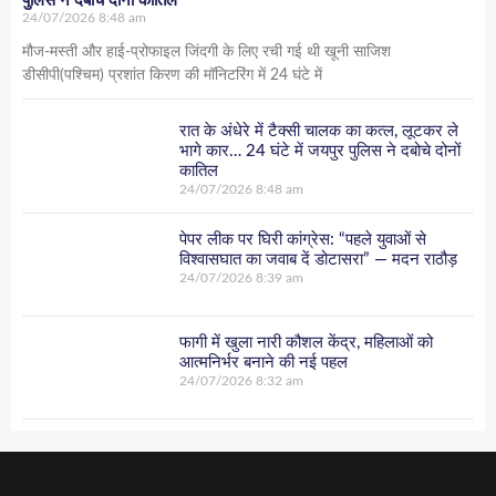
24/07/2026
8:48 am
मौज-मस्ती और हाई-प्रोफाइल जिंदगी के लिए रची गई थी खूनी साजिश
डीसीपी(पश्चिम) प्रशांत किरण की मॉनिटरिंग में 24 घंटे में
रात के अंधेरे में टैक्सी चालक का कत्ल, लूटकर ले
भागे कार… 24 घंटे में जयपुर पुलिस ने दबोचे दोनों
कातिल
24/07/2026
8:48 am
पेपर लीक पर घिरी कांग्रेस: “पहले युवाओं से
विश्वासघात का जवाब दें डोटासरा” — मदन राठौड़
24/07/2026
8:39 am
फागी में खुला नारी कौशल केंद्र, महिलाओं को
आत्मनिर्भर बनाने की नई पहल
24/07/2026
8:32 am