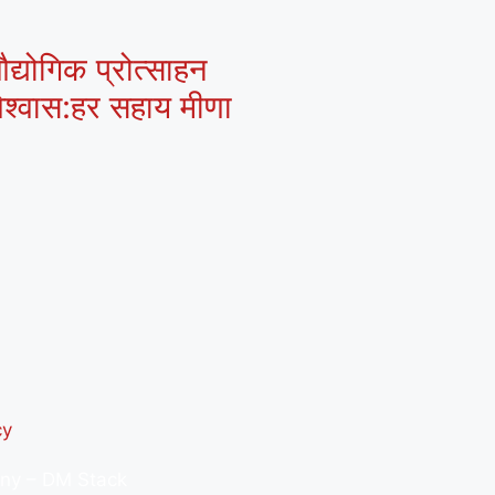
द्योगिक प्रोत्साहन
 विश्वास:हर सहाय मीणा
cy
any –
DM Stack