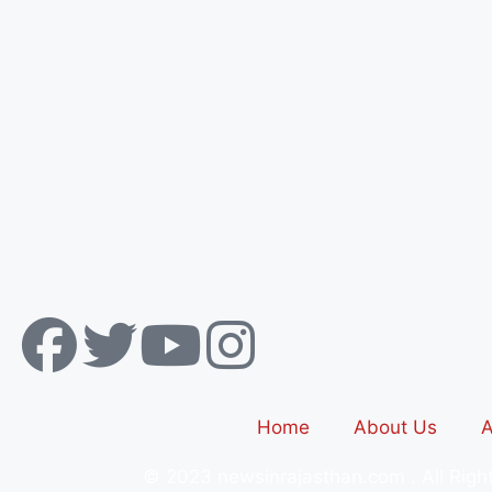
Home
About Us
A
© 2023 newsinrajasthan.com . All Rig