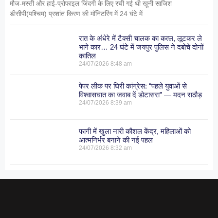
मौज-मस्ती और हाई-प्रोफाइल जिंदगी के लिए रची गई थी खूनी साजिश
डीसीपी(पश्चिम) प्रशांत किरण की मॉनिटरिंग में 24 घंटे में
रात के अंधेरे में टैक्सी चालक का कत्ल, लूटकर ले
भागे कार… 24 घंटे में जयपुर पुलिस ने दबोचे दोनों
कातिल
24/07/2026
8:48 am
पेपर लीक पर घिरी कांग्रेस: “पहले युवाओं से
विश्वासघात का जवाब दें डोटासरा” — मदन राठौड़
24/07/2026
8:39 am
फागी में खुला नारी कौशल केंद्र, महिलाओं को
आत्मनिर्भर बनाने की नई पहल
24/07/2026
8:32 am