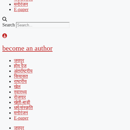
मनोरंजन
E-paper
Search
become an author
जयपुर
होम पेज
अंतर्राष्ट्रीय
सियासत
राष्ट्रीय
खेल
स्वास्थ्य
रोजगार
खेती-बाड़ी
धर्म/संस्कृति
मनोरंजन
E-paper
जयपुर