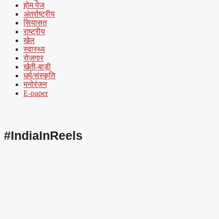
होम पेज
अंतर्राष्ट्रीय
सियासत
राष्ट्रीय
खेल
स्वास्थ्य
रोजगार
खेती-बाड़ी
धर्म/संस्कृति
मनोरंजन
E-paper
#IndiaInReels