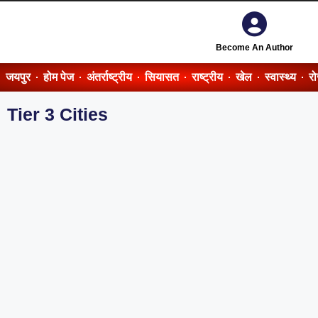
Become An Author
जयपुर
होम पेज
अंतर्राष्ट्रीय
सियासत
राष्ट्रीय
खेल
स्वास्थ्य
र
Tier 3 Cities