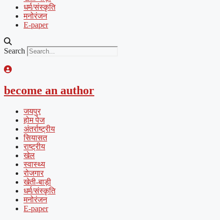
धर्म/संस्कृति
मनोरंजन
E-paper
Search
become an author
जयपुर
होम पेज
अंतर्राष्ट्रीय
सियासत
राष्ट्रीय
खेल
स्वास्थ्य
रोजगार
खेती-बाड़ी
धर्म/संस्कृति
मनोरंजन
E-paper