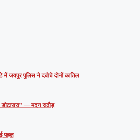
े में जयपुर पुलिस ने दबोचे दोनों कातिल
दें डोटासरा” — मदन राठौड़
 नई पहल