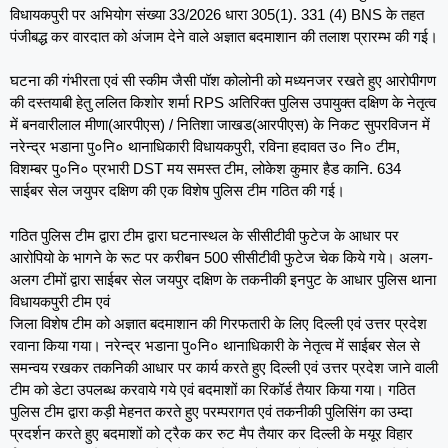
विधायकपुरी पर अभियोग संख्या 33/2026 धारा 305(1). 331 (4) BNS के तहत
पंजीबद्ध कर वारदात को अंजाम देने वाले अज्ञात बदमाशान की तलाश प्रारम्भ की गई।
घटना की गंभीरता एवं सी स्कीम जैसी पॉश कोलोनी को मध्यनजर रखते हुए आरोपीगण
की दस्तयाबी हेतु ललित किशोर शर्मा RPS अतिरिक्त पुलिस उपायुक्त दक्षिण के नेतृत्व
में बनवारीलाल मीणा(आरपीएस) / नितिशा जाखड(आरपीएस) के निकट सुपरविजन में
नरेन्द्र भडाना पु०नि० थानाधिकारी विधायकपुरी, रविना हदावत उ० नि० टीम,
विशम्बर पु०नि० प्रभारी DST मय समस्त टीम, लोकेश कुमार हैड कानि. 634
साईबर सेल जयुपर दक्षिण की एक विशेष पुलिस टीम गठित की गई।
गठित पुलिस टीम द्वारा टीम द्वारा घटनास्थल के सीसीटीवी फुटेज के आधार पर
आरोपियो के भागने के रूट पर करीबन 500 सीसीटीवी फुटेज चेक किये गये। अलग-
अलग टीमों द्वारा साईबर सेल जयपुर दक्षिण के तकनीकी इनपुट के आधार पुलिस थाना
विधायकपुरी टीम एवं
जिला विशेष टीम को अज्ञात बदमाशान की गिरफतारी के लिए दिल्ली एवं उत्तर प्रदेश
रवाना किया गया। नरेन्द्र भडाना पु०नि० थानाधिकारी के नेतृत्व में साईबर सेल से
समन्वय रखकर तकनिकी आधार पर कार्य करते हुए दिल्ली एवं उत्तर प्रदेश जाने वाली
टीम को डेटा उपलब्ध करवाये गये एवं बदमाशों का रिकॉर्ड तैयार किया गया। गठित
पुलिस टीम द्वारा कड़ी मेहनत करते हुए परम्परागत एवं तकनीकी पुलिसिंग का उम्दा
प्रदर्शन करते हुए बदमाशों को ट्रैक कर रुट मैप तैयार कर दिल्ली के मयूर विहार