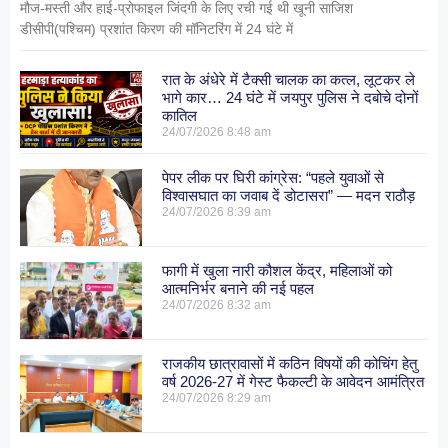
मौज-मस्ती और हाई-प्रोफाइल जिंदगी के लिए रची गई थी खूनी साजिश
डीसीपी(पश्चिम) प्रशांत किरण की मॉनिटरिंग में 24 घंटे में
रात के अंधेरे में टैक्सी चालक का कत्ल, लूटकर ले
भागे कार… 24 घंटे में जयपुर पुलिस ने दबोचे दोनों
कातिल
24/07/2026
8:48 am
पेपर लीक पर घिरी कांग्रेस: “पहले युवाओं से
विश्वासघात का जवाब दें डोटासरा” — मदन राठौड़
24/07/2026
8:39 am
फागी में खुला नारी कौशल केंद्र, महिलाओं को
आत्मनिर्भर बनाने की नई पहल
24/07/2026
8:32 am
राजकीय छात्रावासों में कठिन विषयों की कोचिंग हेतु
वर्ष 2026-27 में गेस्ट फैकल्टी के आवेदन आमंत्रित
24/07/2026
8:29 am