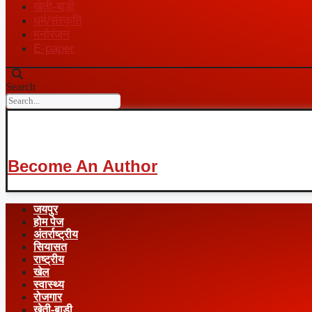
खेती-बाड़ी
धर्म/संस्कृति
मनोरंजन
E-paper
Search
Become An Author
जयपुर
होम पेज
अंतर्राष्ट्रीय
सियासत
राष्ट्रीय
खेल
स्वास्थ्य
रोजगार
खेती-बाड़ी