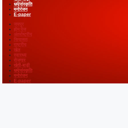
धर्म/संस्कृति
मनोरंजन
E-paper
जयपुर
होम पेज
अंतर्राष्ट्रीय
सियासत
राष्ट्रीय
खेल
स्वास्थ्य
रोजगार
खेती-बाड़ी
धर्म/संस्कृति
मनोरंजन
E-paper