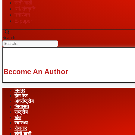
खेती-बाड़ी
धर्म/संस्कृति
मनोरंजन
E-paper
Search
Become An Author
जयपुर
होम पेज
अंतर्राष्ट्रीय
सियासत
राष्ट्रीय
खेल
स्वास्थ्य
रोजगार
खेती-बाड़ी