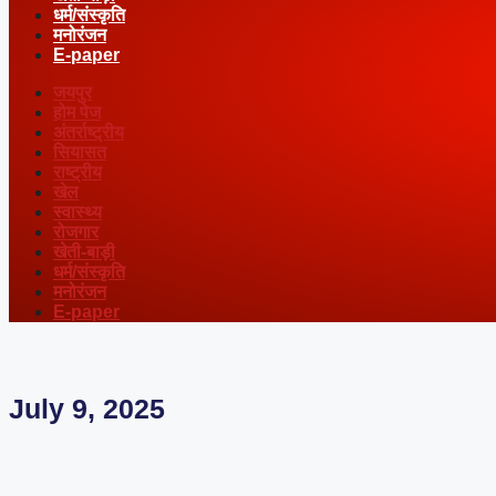
धर्म/संस्कृति
मनोरंजन
E-paper
जयपुर
होम पेज
अंतर्राष्ट्रीय
सियासत
राष्ट्रीय
खेल
स्वास्थ्य
रोजगार
खेती-बाड़ी
धर्म/संस्कृति
मनोरंजन
E-paper
July 9, 2025