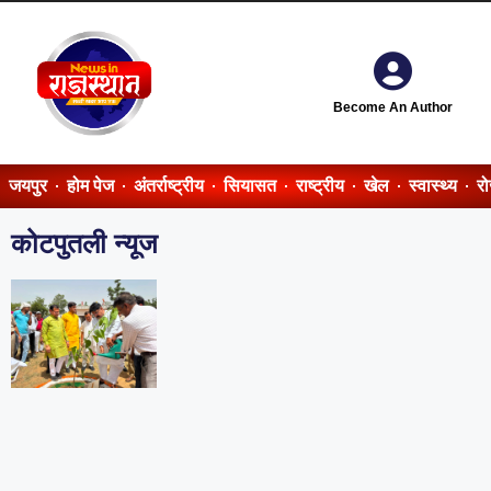
Become An Author
जयपुर
होम पेज
अंतर्राष्ट्रीय
सियासत
राष्ट्रीय
खेल
स्वास्थ्य
र
कोटपुतली न्यूज