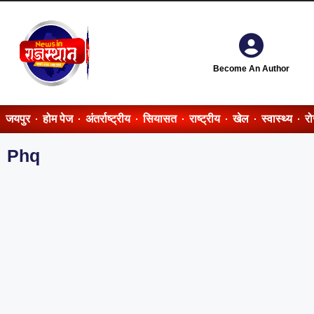
Become An Author
जयपुर
होम पेज
अंतर्राष्ट्रीय
सियासत
राष्ट्रीय
खेल
स्वास्थ्य
र
Phq