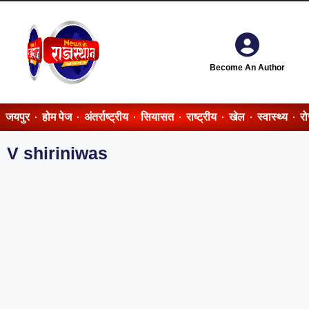
Become An Author
जयपुर
होम पेज
अंतर्राष्ट्रीय
सियासत
राष्ट्रीय
खेल
स्वास्थ्य
र
V shiriniwas