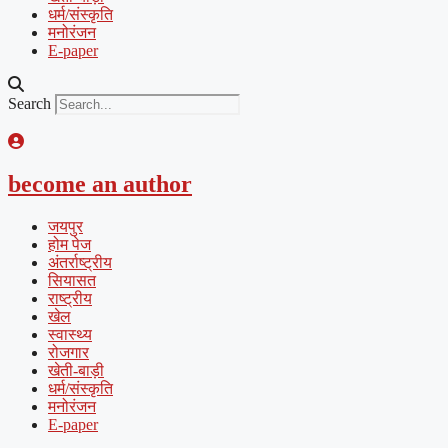
धर्म/संस्कृति
मनोरंजन
E-paper
Search
become an author
जयपुर
होम पेज
अंतर्राष्ट्रीय
सियासत
राष्ट्रीय
खेल
स्वास्थ्य
रोजगार
खेती-बाड़ी
धर्म/संस्कृति
मनोरंजन
E-paper