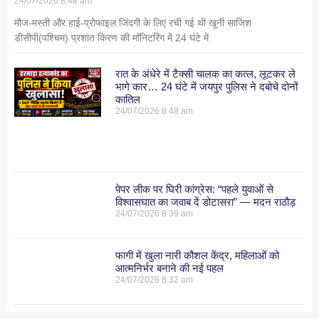
24/07/2026
8:48 am
मौज-मस्ती और हाई-प्रोफाइल जिंदगी के लिए रची गई थी खूनी साजिश
डीसीपी(पश्चिम) प्रशांत किरण की मॉनिटरिंग में 24 घंटे में
रात के अंधेरे में टैक्सी चालक का कत्ल, लूटकर ले
भागे कार… 24 घंटे में जयपुर पुलिस ने दबोचे दोनों
कातिल
24/07/2026
8:48 am
पेपर लीक पर घिरी कांग्रेस: “पहले युवाओं से
विश्वासघात का जवाब दें डोटासरा” — मदन राठौड़
24/07/2026
8:39 am
फागी में खुला नारी कौशल केंद्र, महिलाओं को
आत्मनिर्भर बनाने की नई पहल
24/07/2026
8:32 am