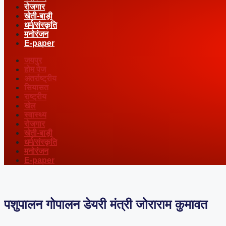
रोजगार
खेती-बाड़ी
धर्म/संस्कृति
मनोरंजन
E-paper
जयपुर
होम पेज
अंतर्राष्ट्रीय
सियासत
राष्ट्रीय
खेल
स्वास्थ्य
रोजगार
खेती-बाड़ी
धर्म/संस्कृति
मनोरंजन
E-paper
पशुपालन गोपालन डेयरी मंत्री जोराराम कुमावत