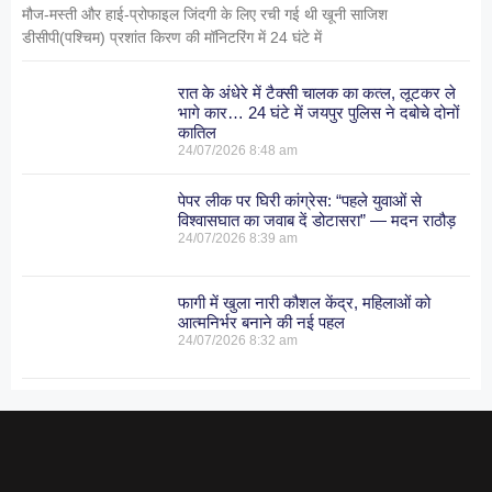
मौज-मस्ती और हाई-प्रोफाइल जिंदगी के लिए रची गई थी खूनी साजिश
डीसीपी(पश्चिम) प्रशांत किरण की मॉनिटरिंग में 24 घंटे में
रात के अंधेरे में टैक्सी चालक का कत्ल, लूटकर ले
भागे कार… 24 घंटे में जयपुर पुलिस ने दबोचे दोनों
कातिल
24/07/2026
8:48 am
पेपर लीक पर घिरी कांग्रेस: “पहले युवाओं से
विश्वासघात का जवाब दें डोटासरा” — मदन राठौड़
24/07/2026
8:39 am
फागी में खुला नारी कौशल केंद्र, महिलाओं को
आत्मनिर्भर बनाने की नई पहल
24/07/2026
8:32 am