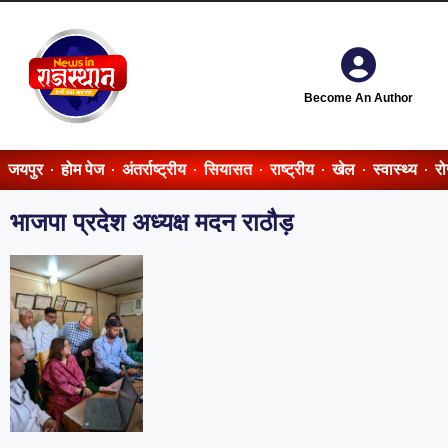
Become An Author
जयपुर
होम पेज
अंतर्राष्ट्रीय
सियासत
राष्ट्रीय
खेल
स्वास्थ्य
र
भाजपा प्रदेश अध्यक्ष मदन राठौड़