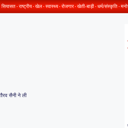
सियासत
राष्ट्रीय
खेल
स्वास्थ्य
रोजगार
खेती-बाड़ी
धर्म/संस्कृति
मनो
ौरव सैनी ने ली