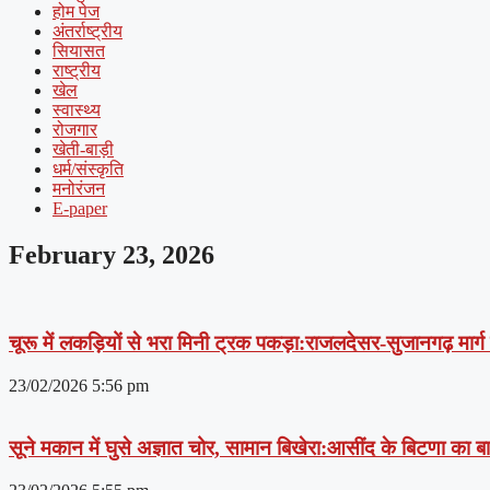
होम पेज
अंतर्राष्ट्रीय
सियासत
राष्ट्रीय
खेल
स्वास्थ्य
रोजगार
खेती-बाड़ी
धर्म/संस्कृति
मनोरंजन
E-paper
February 23, 2026
चूरू में लकड़ियों से भरा मिनी ट्रक पकड़ा:राजलदेसर-सुजानगढ़ मार्ग
23/02/2026
5:56 pm
सूने मकान में घुसे अज्ञात चोर, सामान बिखेरा:आसींद के बिटणा का बाड़ि