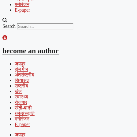
मनोरंजन
E-paper
Search
become an author
जयपुर
होम पेज
अंतर्राष्ट्रीय
सियासत
राष्ट्रीय
खेल
स्वास्थ्य
रोजगार
खेती-बाड़ी
धर्म/संस्कृति
मनोरंजन
E-paper
जयपुर